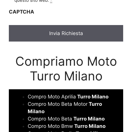
i
questo sito web.
*
v
CAPTCHA
a
c
y
*
Compriamo Moto
Turro Milano
Compro Moto Aprilia
Turro Milano
Compro Moto Beta Motor
Turro
Milano
Compro Moto Beta
Turro Milano
Compro Moto Bmw
Turro Milano