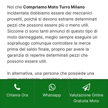
Noi che
Compriamo Moto Turro Milano
incidentate dobbiamo essere dei meccanici
provetti, poiché si devono estrarre determinati
pezzi che possono essere più o meno utili.
Siccome ci sono tanti annunci di questo tipo di
moto danneggiate, meglio sempre eseguire un
sopralluogo comunque controllare la merce
prima del saldo finale, proprio per avere la
garanzia di reperire determinati pezzi che
possono essere utili.
In alternativa, una persona che possiede una
moto incidentata, potrebbe eseguire lo
smontaggio dei pezzi in modo diretto e
rivenderli direttamente tramite dei siti che sono
Chiama Ora
Whatsapp
Valutazione Online
specializzati in questo tipo di lavoro. Reperire
Gratuita Moto
dei pezzi usati, che possono riparare una moto