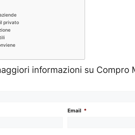
 aziende
l privato
zione
ili
onviene
maggiori informazioni su Compro 
Email
*