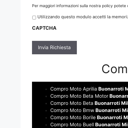
Per maggiori informazioni sulla nostra policy potete
P
Utilizzando questo modulo accetti la memoriz
r
CAPTCHA
i
v
a
c
y
*
Comp
Compro Moto Aprilia
Buonarroti 
Compro Moto Beta Motor
Buonarr
Compro Moto Beta
Buonarroti Mi
Compro Moto Bmw
Buonarroti Mi
Compro Moto Borile
Buonarroti M
Compro Moto Buell
Buonarroti Mi