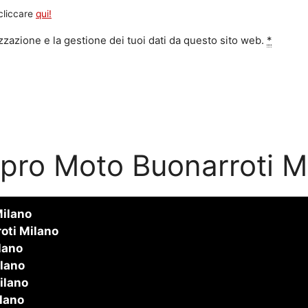
 cliccare
qui!
zazione e la gestione dei tuoi dati da questo sito web.
*
ro Moto Buonarroti M
Milano
oti Milano
lano
lano
ilano
lano