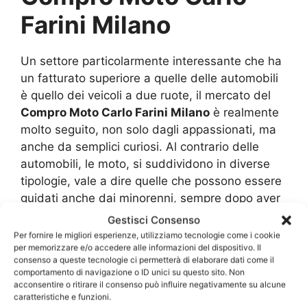
Farini Milano
Un settore particolarmente interessante che ha
un fatturato superiore a quelle delle automobili
è quello dei veicoli a due ruote, il mercato del
Compro Moto Carlo Farini Milano
è realmente
molto seguito, non solo dagli appassionati, ma
anche da semplici curiosi. Al contrario delle
automobili, le moto, si suddividono in diverse
tipologie, vale a dire quelle che possono essere
guidati anche dai minorenni, sempre dopo aver
preso il patentino, e quelle che sono da correre
Gestisci Consenso
in pista o nei motocross.
Per fornire le migliori esperienze, utilizziamo tecnologie come i cookie
per memorizzare e/o accedere alle informazioni del dispositivo. Il
consenso a queste tecnologie ci permetterà di elaborare dati come il
In questa fascia di veicoli si ha un interesse
comportamento di navigazione o ID unici su questo sito. Non
molto alto per quanto riguarda il
Compro Moto
acconsentire o ritirare il consenso può influire negativamente su alcune
caratteristiche e funzioni.
Carlo Farini Milano
. Questo mercato si divide in