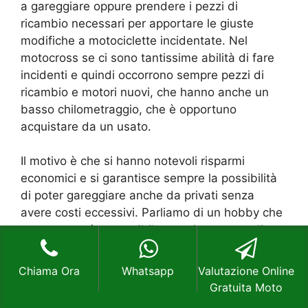
a gareggiare oppure prendere i pezzi di
ricambio necessari per apportare le giuste
modifiche a motociclette incidentate. Nel
motocross se ci sono tantissime abilità di fare
incidenti e quindi occorrono sempre pezzi di
ricambio e motori nuovi, che hanno anche un
basso chilometraggio, che è opportuno
acquistare da un usato.
Il motivo è che si hanno notevoli risparmi
economici e si garantisce sempre la possibilità
di poter gareggiare anche da privati senza
avere costi eccessivi. Parliamo di un hobby che
non sempre è accessibile proprio a causa di
diverse problematiche che si possono avere,
parlando sempre di costi economici, ma grazie
Chiama Ora
Whatsapp
Valutazione Online
al
Compro Moto Carlo Farini Milano
si ha la
Gratuita Moto
garanzia di acquistare le cose che convengono