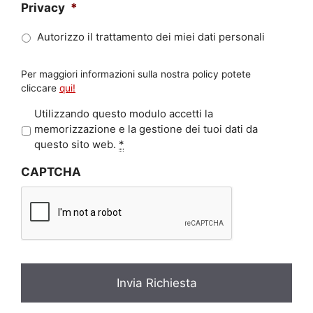
Privacy
*
Autorizzo il trattamento dei miei dati personali
Per maggiori informazioni sulla nostra policy potete
cliccare
qui!
P
Utilizzando questo modulo accetti la
r
memorizzazione e la gestione dei tuoi dati da
i
questo sito web.
*
v
CAPTCHA
a
c
y
*