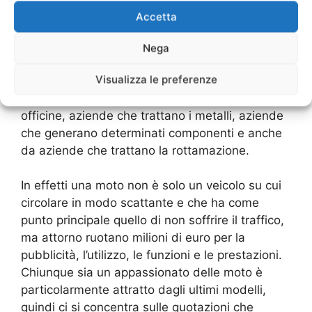
tre settori ben distinti: –
Compro Moto Carlo
Accetta
Farini Milano
nuove –
Compro Moto Carlo
Farini Milano
usate –
Compro Moto Carlo
Nega
Farini Milano
incidentate –
Compro Moto Carlo
Visualizza le preferenze
Farini Milano
rottamazione Ognuno di questo
settore viene seguito da aziende, privati,
officine, aziende che trattano i metalli, aziende
che generano determinati componenti e anche
da aziende che trattano la rottamazione.
In effetti una moto non è solo un veicolo su cui
circolare in modo scattante e che ha come
punto principale quello di non soffrire il traffico,
ma attorno ruotano milioni di euro per la
pubblicità, l’utilizzo, le funzioni e le prestazioni.
Chiunque sia un appassionato delle moto è
particolarmente attratto dagli ultimi modelli,
quindi ci si concentra sulle quotazioni che