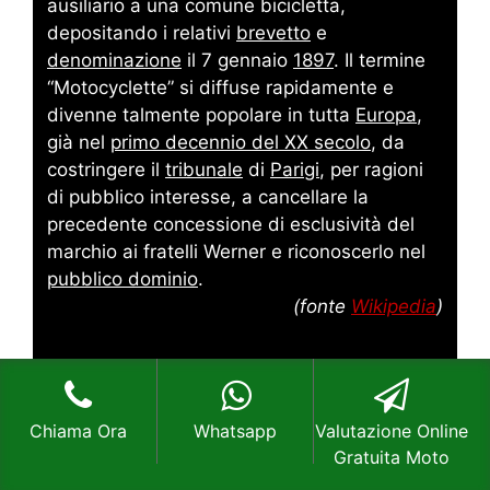
ausiliario a una comune bicicletta,
depositando i relativi
brevetto
e
denominazione
il 7 gennaio
1897
. Il termine
“Motocyclette” si diffuse rapidamente e
divenne talmente popolare in tutta
Europa
,
già nel
primo decennio del XX secolo
, da
costringere il
tribunale
di
Parigi
, per ragioni
di pubblico interesse, a cancellare la
precedente concessione di esclusività del
marchio ai fratelli Werner e riconoscerlo nel
pubblico dominio
.
(fonte
Wikipedia
)
Chiama Ora
Whatsapp
Valutazione Online
Gratuita Moto