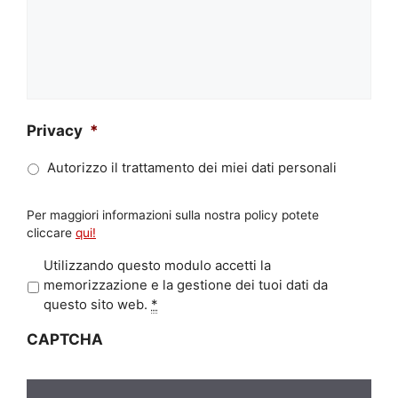
Privacy
*
Autorizzo il trattamento dei miei dati personali
Per maggiori informazioni sulla nostra policy potete
cliccare
qui!
P
Utilizzando questo modulo accetti la
r
memorizzazione e la gestione dei tuoi dati da
i
questo sito web.
*
v
CAPTCHA
a
c
y