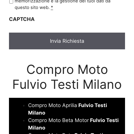
r
memorizzazione e la gestione dei tuoi dati da
i
questo sito web.
*
v
CAPTCHA
a
c
y
*
Compro Moto
Fulvio Testi Milano
Compro Moto Aprilia
Fulvio Testi
Milano
Compro Moto Beta Motor
Fulvio Testi
Milano