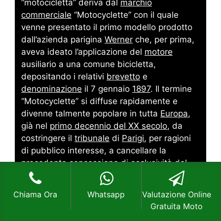
“motocicletta” deriva dal
marchio
commerciale
“Motocyclette” con il quale
venne presentato il primo modello prodotto
dall’azienda parigina
Werner
che, per prima,
aveva ideato l’applicazione del
motore
ausiliario a una comune bicicletta,
depositando i relativi
brevetto
e
denominazione
il 7 gennaio
1897
. Il termine
“Motocyclette” si diffuse rapidamente e
divenne talmente popolare in tutta
Europa
,
già nel
primo decennio del XX secolo
, da
costringere il
tribunale
di
Parigi
, per ragioni
di pubblico interesse, a cancellare la
precedente concessione di esclusività del
marchio ai fratelli Werner e riconoscerlo nel
pubblico dominio
.
Chiama Ora
Whatsapp
Valutazione Online
(fonte
Wikipedia
)
Gratuita Moto