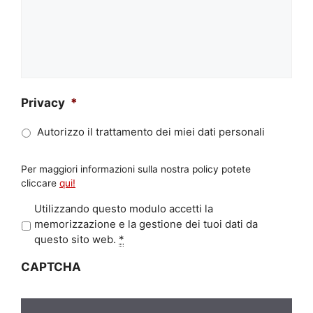
Privacy
*
Autorizzo il trattamento dei miei dati personali
Per maggiori informazioni sulla nostra policy potete
cliccare
qui!
P
Utilizzando questo modulo accetti la
r
memorizzazione e la gestione dei tuoi dati da
i
questo sito web.
*
v
CAPTCHA
a
c
y