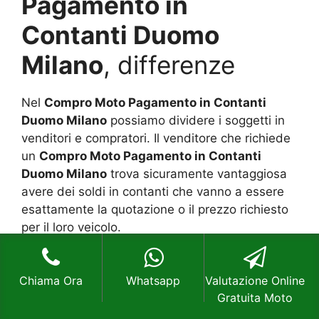
Pagamento in
Contanti Duomo
Milano
, differenze
Nel
Compro Moto Pagamento in Contanti
Duomo Milano
possiamo dividere i soggetti in
venditori e compratori. Il venditore che richiede
un
Compro Moto Pagamento in Contanti
Duomo Milano
trova sicuramente vantaggiosa
avere dei soldi in contanti che vanno a essere
esattamente la quotazione o il prezzo richiesto
per il loro veicolo.
E si possono richiedere un pagamento
Chiama Ora
Whatsapp
Valutazione Online
immediato e totale, ma devono rilasciare una
Gratuita Moto
certificazione documentazione per la tutela del
cliente. Ogni venditore onesto è consapevole