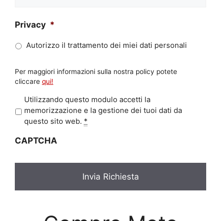
Privacy
*
Autorizzo il trattamento dei miei dati personali
Per maggiori informazioni sulla nostra policy potete
cliccare
qui!
P
Utilizzando questo modulo accetti la
r
memorizzazione e la gestione dei tuoi dati da
i
questo sito web.
*
v
CAPTCHA
a
c
y
*