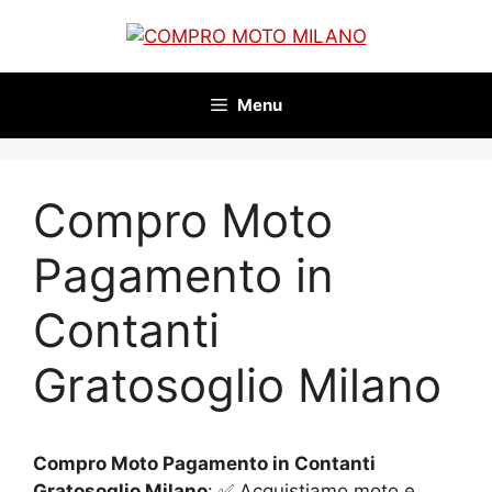
Vai
al
contenuto
Menu
Compro Moto
Pagamento in
Contanti
Gratosoglio Milano
Compro Moto Pagamento in Contanti
Gratosoglio Milano
: ✅ Acquistiamo moto e