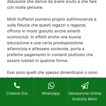
delusione che deriva da avere avuto a che fare
con molte persone.
Molti truffatori puntano proprio sull’innocenza e
sulla fiducia che questi ragazzi o ragazze,
offrono in modo gratuito anche emeriti
sconosciuti. In effetti anche una buona
educazione e una certa predisposizione
all’amicizia e all’essere socievole, porta a
preferire pagamento in contanti piuttosto che
essere tutelati in qualche forma.
Essi sono quelli che spesso dimenticano o sono
inconsapevoli, che occorre sempre una ricevuta
o una documentazione o anche una
autocertificazione riguarda quello che stanno
Chiama Ora
Whatsapp
Valutazione Online
pagando. Un altro motivo per cui i giovani
Gratuita Moto
preferiscono eseguire il
Compro Moto