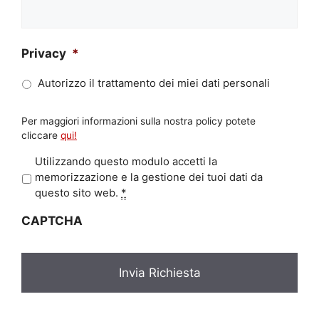
Privacy
*
Autorizzo il trattamento dei miei dati personali
Per maggiori informazioni sulla nostra policy potete
cliccare
qui!
P
Utilizzando questo modulo accetti la
r
memorizzazione e la gestione dei tuoi dati da
i
questo sito web.
*
v
CAPTCHA
a
c
y
*