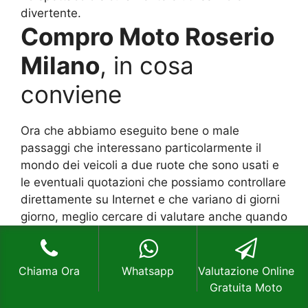
divertente.
Compro Moto Roserio
Milano
, in cosa
conviene
Ora che abbiamo eseguito bene o male
passaggi che interessano particolarmente il
mondo dei veicoli a due ruote che sono usati e
le eventuali quotazioni che possiamo controllare
direttamente su Internet e che variano di giorni
giorno, meglio cercare di valutare anche quando
possa convenire e quando meno. Ogni persona
che si avvicina all’acquisto di un veicolo usato
che potrebbe essere considerato utile deve
Chiama Ora
Whatsapp
Valutazione Online
valutare sempre quale sia l’utilizzo finale e un
Gratuita Moto
eventuale guadagno che possiamo avere. Le