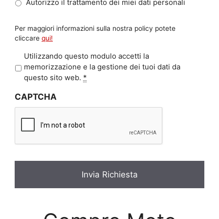
Autorizzo il trattamento dei miei dati personali
Per maggiori informazioni sulla nostra policy potete
cliccare
qui!
P
Utilizzando questo modulo accetti la
r
memorizzazione e la gestione dei tuoi dati da
i
questo sito web.
*
v
CAPTCHA
a
c
y
*