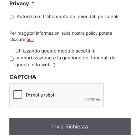
Privacy
*
Autorizzo il trattamento dei miei dati personali
Per maggiori informazioni sulla nostra policy potete
cliccare
qui!
P
Utilizzando questo modulo accetti la
r
memorizzazione e la gestione dei tuoi dati da
i
questo sito web.
*
v
CAPTCHA
a
c
y
*