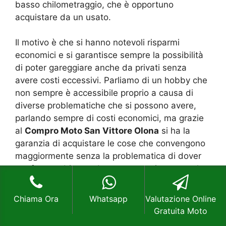
basso chilometraggio, che è opportuno
acquistare da un usato.
Il motivo è che si hanno notevoli risparmi
economici e si garantisce sempre la possibilità
di poter gareggiare anche da privati senza
avere costi eccessivi. Parliamo di un hobby che
non sempre è accessibile proprio a causa di
diverse problematiche che si possono avere,
parlando sempre di costi economici, ma grazie
al
Compro Moto San Vittore Olona
si ha la
garanzia di acquistare le cose che convengono
maggiormente senza la problematica di dover
per forza subire un danno economico notevole.
Se vi state avvicinando a questo nuovo settore
allora valutate esattamente il
Compro Moto
Chiama Ora
Whatsapp
Valutazione Online
San Vittore Olona
per tutto quello che riguarda
Gratuita Moto
i costi per la vostra moto da cross che potrebbe