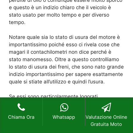
e questo è un indizio chiaro che il veicolo è
stato usato per molto tempo e per diverso
tempo.
Notare quale sia lo stato di usura del motore è
importantissimo poiché esso ci rivela cose che
magari il contachilometri non dice perché è
stato manomesso. Oltre a questo controlliamo
lo stato di usura dei freni, che sono nato grande
indizio importantissimo per sapere esattamente
quale si stiate all’utilizzo e quindi l’usura.
Se essi sono particolarmente logorati,
specialmente nelle pasticche e nell’impianto
idraulico, allora ci sarà stato sicuramente una
Chiama Ora
Whatsapp
Valutazione Online
manomissione per far sembrare il veicolo molto
Gratuita Moto
più nuovo di quello che è realtà. Le manopole,