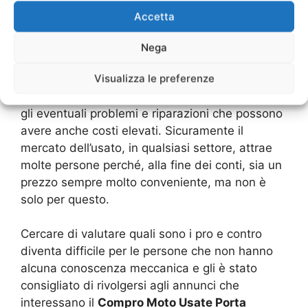
moto che sia conveniente, a livello di prezzo, è
Accetta
utile nelle prestazioni. Alla fine molte persone,
specialmente clienti privati, richiedono perché
Nega
rivolgersi al
Compro Moto Usate Porta
Visualizza le preferenze
Garibaldi Milano
poiché si devono considerare
anche gli eventuali svantaggi in cui si incorre o
gli eventuali problemi e riparazioni che possono
avere anche costi elevati. Sicuramente il
mercato dell’usato, in qualsiasi settore, attrae
molte persone perché, alla fine dei conti, sia un
prezzo sempre molto conveniente, ma non è
solo per questo.
Cercare di valutare quali sono i pro e contro
diventa difficile per le persone che non hanno
alcuna conoscenza meccanica e gli è stato
consigliato di rivolgersi agli annunci che
interessano il
Compro Moto Usate Porta