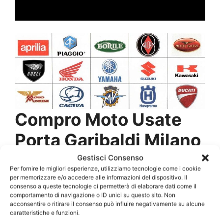
Compro Moto Usate
Porta Garibaldi Milano
Gestisci Consenso
Ogni volta che si parla di usato ci sono delle
Per fornire le migliori esperienze, utilizziamo tecnologie come i cookie
cose da tenere ben presenti, ma esso e anche
per memorizzare e/o accedere alle informazioni del dispositivo. Il
consenso a queste tecnologie ci permetterà di elaborare dati come il
molto più richiesto da i consumatori che si
comportamento di navigazione o ID unici su questo sito. Non
concentrano nel
Compro Moto Usate Porta
acconsentire o ritirare il consenso può influire negativamente su alcune
caratteristiche e funzioni.
Garibaldi Milano
per reperire o acquistare una