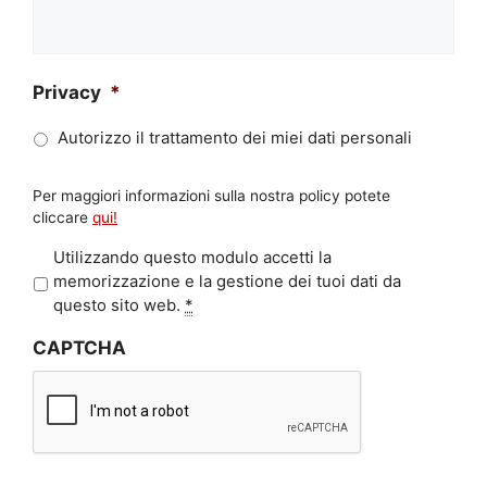
Privacy
*
Autorizzo il trattamento dei miei dati personali
Per maggiori informazioni sulla nostra policy potete
cliccare
qui!
P
Utilizzando questo modulo accetti la
r
memorizzazione e la gestione dei tuoi dati da
i
questo sito web.
*
v
CAPTCHA
a
c
y
*