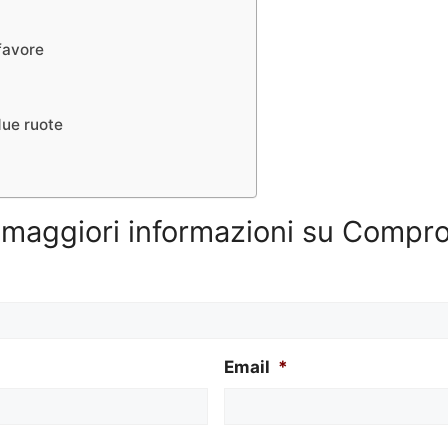
favore
 due ruote
e maggiori informazioni su Compr
Email
*