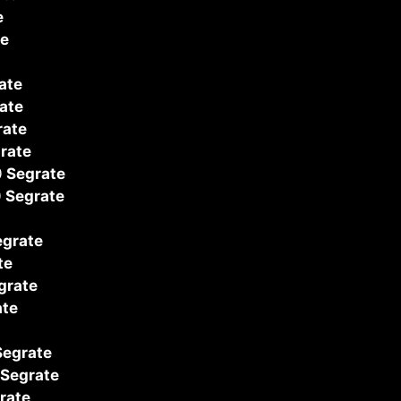
e
e
ate
ate
ate
rate
0
Segrate
0
Segrate
grate
te
grate
te
egrate
Segrate
rate