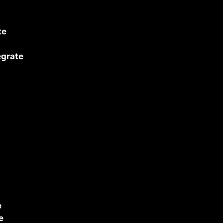
te
grate
e
e