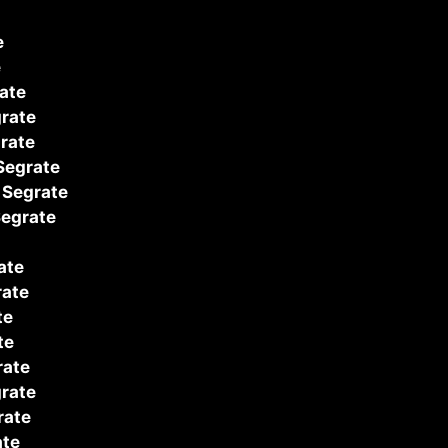
e
e
ate
rate
rate
egrate
Segrate
egrate
ate
ate
te
te
ate
rate
rate
te