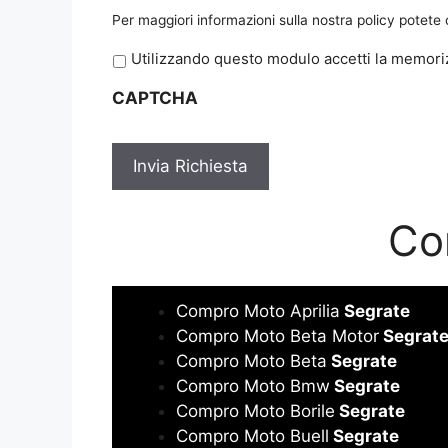
Per maggiori informazioni sulla nostra policy potete
P
Utilizzando questo modulo accetti la memoriz
r
CAPTCHA
i
v
a
c
y
*
Co
Compro Moto Aprilia
Segrate
Compro Moto Beta Motor
Segrat
Compro Moto Beta
Segrate
Compro Moto Bmw
Segrate
Compro Moto Borile
Segrate
Compro Moto Buell
Segrate