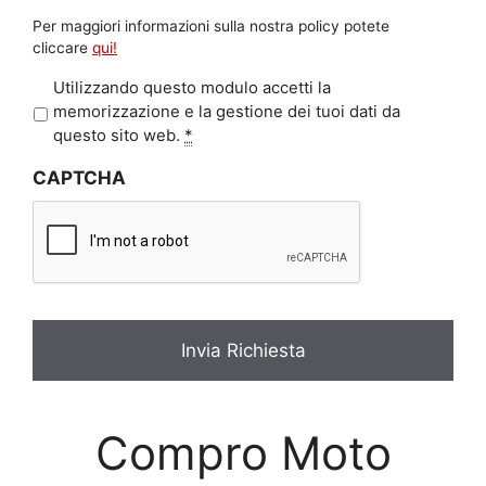
Per maggiori informazioni sulla nostra policy potete
cliccare
qui!
P
Utilizzando questo modulo accetti la
r
memorizzazione e la gestione dei tuoi dati da
i
questo sito web.
*
v
CAPTCHA
a
c
y
*
Compro Moto