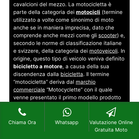
cavalcioni del mezzo.
La motocicletta è
parte della categoria dei
motocicli
(termine
utilizzato a volte come sinonimo di moto
anche se in maniera imprecisa, dato che
comprende anche mezzi come gli
scooter
) e,
secondo le norme di classificazione italiane
e svizzere, della categoria dei
motoveicoli
. In
origine, questo tipo di veicolo veniva definito
bicicletto a motore
, a causa della sua
discendenza dalla
bicicletta
.
Il termine
“motocicletta” deriva dal
marchio
commerciale
“Motocyclette” con il quale
venne presentato il primo modello prodotto
dall’azienda parigina
Werner
che, per prima,
aveva ideato l’applicazione del
motore
ausiliario a una comune bicicletta,
Chiama Ora
Whatsapp
Valutazione Online
depositando i relativi
brevetto
e
Gratuita Moto
denominazione
il 7 gennaio
1897
. Il termine