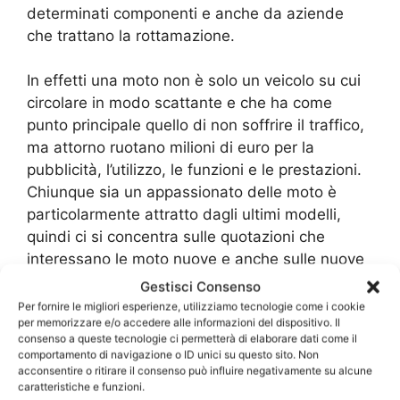
determinati componenti e anche da aziende
che trattano la rottamazione.
In effetti una moto non è solo un veicolo su cui
circolare in modo scattante e che ha come
punto principale quello di non soffrire il traffico,
ma attorno ruotano milioni di euro per la
pubblicità, l’utilizzo, le funzioni e le prestazioni.
Chiunque sia un appassionato delle moto è
particolarmente attratto dagli ultimi modelli,
quindi ci si concentra sulle quotazioni che
interessano le moto nuove e anche sulle nuove
tecnologie che stanno diventando sempre più
Gestisci Consenso
interessanti anche per la cura dell’ambiente.
Per fornire le migliori esperienze, utilizziamo tecnologie come i cookie
per memorizzare e/o accedere alle informazioni del dispositivo. Il
Negli ultimi anni abbiamo osservato un
consenso a queste tecnologie ci permetterà di elaborare dati come il
evolversi di questo settore che utilizza anche
comportamento di navigazione o ID unici su questo sito. Non
motori elettrici, a basso consumo e che
acconsentire o ritirare il consenso può influire negativamente su alcune
caratteristiche e funzioni.
regalano una grande percorrenza con un solo