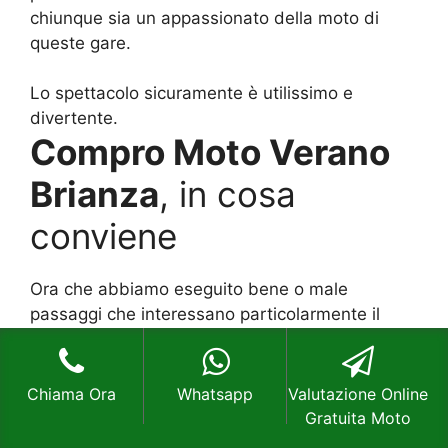
chiunque sia un appassionato della moto di
queste gare.
Lo spettacolo sicuramente è utilissimo e
divertente.
Compro Moto Verano
Brianza
, in cosa
conviene
Ora che abbiamo eseguito bene o male
passaggi che interessano particolarmente il
mondo dei veicoli a due ruote che sono usati e
le eventuali quotazioni che possiamo controllare
direttamente su Internet e che variano di giorni
Chiama Ora
Whatsapp
Valutazione Online
giorno, meglio cercare di valutare anche quando
Gratuita Moto
possa convenire e quando meno. Ogni persona