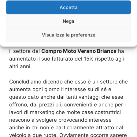
litro di combustibile.
Accetta
Anche se stanno subendo la trasformazione per
Nega
la tutela dell’ambiente. Ogni anno sono migliaia i
Visualizza le preferenze
modelli che vengono richiesti venduti e,
nonostante ci sia una crisi economica mondiale,
il settore del
Compro Moto Verano Brianza
ha
aumentato il suo fatturato del 15% rispetto agli
altri anni.
Concludiamo dicendo che esso è un settore che
aumenta ogni giorno l’interesse su di sé e
questo dato anche dai tanti vantaggi che esse
offrono, dai prezzi più convenienti e anche per i
lavori di marketing che molte case costruttrici
riescono a svolgere provocando interesse
anche in chi non è particolarmente attratto dal
veicolo a due ruote. Ovviamente occorre sapere