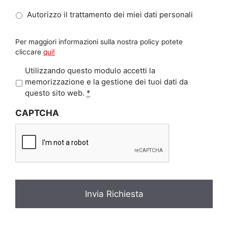
Autorizzo il trattamento dei miei dati personali
Per maggiori informazioni sulla nostra policy potete
cliccare
qui!
P
Utilizzando questo modulo accetti la
r
memorizzazione e la gestione dei tuoi dati da
i
questo sito web.
*
v
CAPTCHA
a
c
y
*