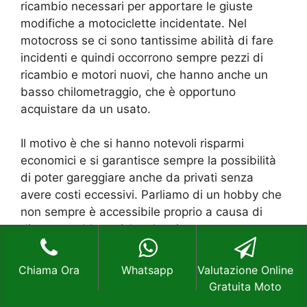
ricambio necessari per apportare le giuste
modifiche a motociclette incidentate. Nel
motocross se ci sono tantissime abilità di fare
incidenti e quindi occorrono sempre pezzi di
ricambio e motori nuovi, che hanno anche un
basso chilometraggio, che è opportuno
acquistare da un usato.
Il motivo è che si hanno notevoli risparmi
economici e si garantisce sempre la possibilità
di poter gareggiare anche da privati senza
avere costi eccessivi. Parliamo di un hobby che
non sempre è accessibile proprio a causa di
diverse problematiche che si possono avere,
parlando sempre di costi economici, ma grazie
al
Compro Moto Via Padova Milano
si ha la
Chiama Ora
Whatsapp
Valutazione Online
garanzia di acquistare le cose che convengono
Gratuita Moto
maggiormente senza la problematica di dover