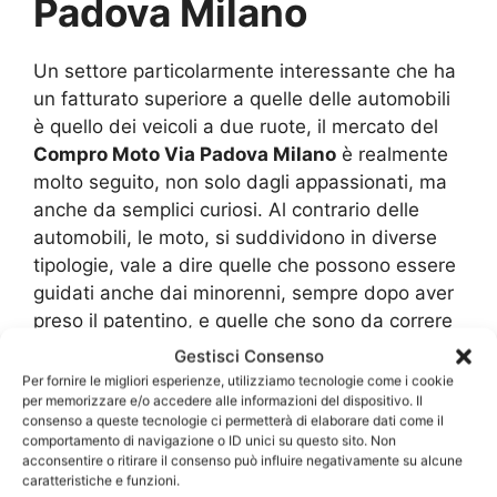
Padova Milano
Un settore particolarmente interessante che ha
un fatturato superiore a quelle delle automobili
è quello dei veicoli a due ruote, il mercato del
Compro Moto Via Padova Milano
è realmente
molto seguito, non solo dagli appassionati, ma
anche da semplici curiosi. Al contrario delle
automobili, le moto, si suddividono in diverse
tipologie, vale a dire quelle che possono essere
guidati anche dai minorenni, sempre dopo aver
preso il patentino, e quelle che sono da correre
in pista o nei motocross.
Gestisci Consenso
Per fornire le migliori esperienze, utilizziamo tecnologie come i cookie
per memorizzare e/o accedere alle informazioni del dispositivo. Il
In questa fascia di veicoli si ha un interesse
consenso a queste tecnologie ci permetterà di elaborare dati come il
molto alto per quanto riguarda il
Compro Moto
comportamento di navigazione o ID unici su questo sito. Non
Via Padova Milano
. Questo mercato si divide in
acconsentire o ritirare il consenso può influire negativamente su alcune
caratteristiche e funzioni.
tre settori ben distinti: –
Compro Moto Via