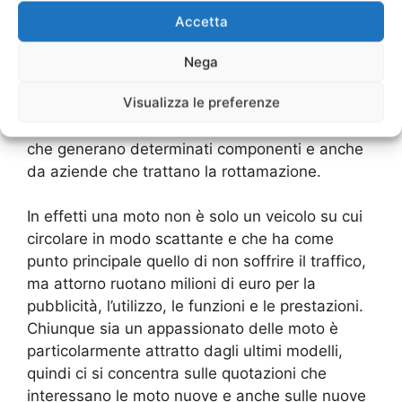
Padova Milano
nuove –
Compro Moto Via
Accetta
Padova Milano
usate –
Compro Moto Via
Padova Milano
incidentate –
Compro Moto Via
Nega
Padova Milano
rottamazione Ognuno di questo
Visualizza le preferenze
settore viene seguito da aziende, privati,
officine, aziende che trattano i metalli, aziende
che generano determinati componenti e anche
da aziende che trattano la rottamazione.
In effetti una moto non è solo un veicolo su cui
circolare in modo scattante e che ha come
punto principale quello di non soffrire il traffico,
ma attorno ruotano milioni di euro per la
pubblicità, l’utilizzo, le funzioni e le prestazioni.
Chiunque sia un appassionato delle moto è
particolarmente attratto dagli ultimi modelli,
quindi ci si concentra sulle quotazioni che
interessano le moto nuove e anche sulle nuove