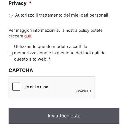
Privacy
*
Autorizzo il trattamento dei miei dati personali
Per maggiori informazioni sulla nostra policy potete
cliccare
qui!
P
Utilizzando questo modulo accetti la
r
memorizzazione e la gestione dei tuoi dati da
i
questo sito web.
*
v
CAPTCHA
a
c
y
*