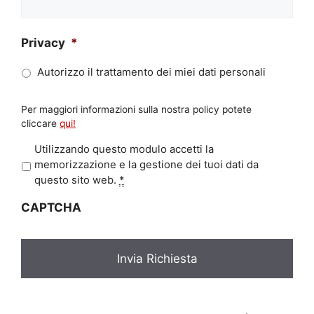
Privacy
*
Autorizzo il trattamento dei miei dati personali
Per maggiori informazioni sulla nostra policy potete
cliccare
qui!
P
Utilizzando questo modulo accetti la
r
memorizzazione e la gestione dei tuoi dati da
i
questo sito web.
*
v
CAPTCHA
a
c
y
*