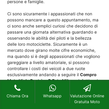
persone e famiglie.
Ci sono sicuramente i appassionati che non
possono mancare a questo appuntamento, ma
ci sono anche semplici curiosi che decidono di
passare una giornata alternativa guardando e
osservando le abilità dei piloti e la bellezza
delle loro motociclette. Sicuramente è un
mercato dove girano molte cifre economiche,
ma quando si è degli appassionati che vogliono
gareggiare a livello amatoriale, si possono
controllare i costi dei veicoli a due ruote
esclusivamente andando a seguire il
Compro
Moto Viale Beatrice D Este Milano
. Infatti, nel
Compro Moto Viale Beatrice D Este Milano
si
riescono a reperire realmente tanti veicoli che
Chiama Ora
Whatsapp
Valutazione Online
possono essere utili a gareggiare oppure
Gratuita Moto
prendere i pezzi di ricambio necessari per