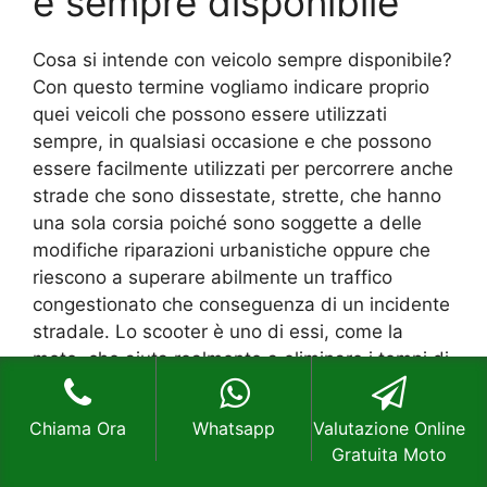
è sempre disponibile
Cosa si intende con veicolo sempre disponibile?
Con questo termine vogliamo indicare proprio
quei veicoli che possono essere utilizzati
sempre, in qualsiasi occasione e che possono
essere facilmente utilizzati per percorrere anche
strade che sono dissestate, strette, che hanno
una sola corsia poiché sono soggette a delle
modifiche riparazioni urbanistiche oppure che
riescono a superare abilmente un traffico
congestionato che conseguenza di un incidente
stradale. Lo scooter è uno di essi, come la
moto, che aiuta realmente a eliminare i tempi di
percorrenza da una meta all’altra.
Chiama Ora
Whatsapp
Valutazione Online
Facile da parcheggiare e facile da proteggere,
Gratuita Moto
uno scooter offre sempre diversi benefici che