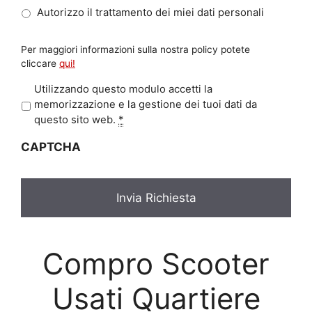
Autorizzo il trattamento dei miei dati personali
Per maggiori informazioni sulla nostra policy potete
cliccare
qui!
P
Utilizzando questo modulo accetti la
r
memorizzazione e la gestione dei tuoi dati da
i
questo sito web.
*
v
CAPTCHA
a
c
y
*
Compro Scooter
Usati Quartiere