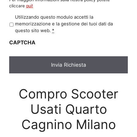
cliccare
qui!
P
Utilizzando questo modulo accetti la
r
memorizzazione e la gestione dei tuoi dati da
i
questo sito web.
*
v
CAPTCHA
a
c
y
*
Compro Scooter
Usati Quarto
Cagnino Milano