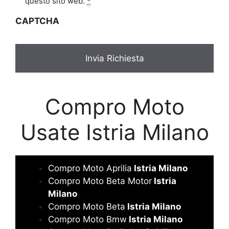
i
questo sito web.
*
v
CAPTCHA
a
c
y
*
Compro Moto
Usate Istria Milano
Compro Moto Aprilia
Istria Milano
Compro Moto Beta Motor
Istria
Milano
Compro Moto Beta
Istria Milano
Compro Moto Bmw
Istria Milano