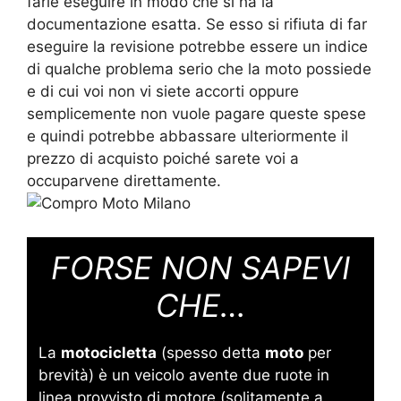
farle eseguire in modo che si ha la
documentazione esatta. Se esso si rifiuta di far
eseguire la revisione potrebbe essere un indice
di qualche problema serio che la moto possiede
e di cui voi non vi siete accorti oppure
semplicemente non vuole pagare queste spese
e quindi potrebbe abbassare ulteriormente il
prezzo di acquisto poiché sarete voi a
occuparvene direttamente.
FORSE NON SAPEVI
CHE…
La
motocicletta
(spesso detta
moto
per
brevità) è un veicolo avente due ruote in
linea provvisto di
motore
(solitamente
a