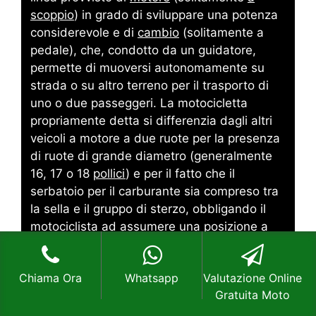
scoppio
) in grado di sviluppare una potenza
considerevole e di
cambio
(solitamente a
pedale), che, condotto da un guidatore,
permette di muoversi autonomamente su
strada o su altro terreno per il trasporto di
uno o due passeggeri. La motocicletta
propriamente detta si differenzia dagli altri
veicoli a motore a due ruote per la presenza
di ruote di grande diametro (generalmente
16, 17 o 18
pollici
) e per il fatto che il
serbatoio per il carburante sia compreso tra
la sella e il gruppo di sterzo, obbligando il
motociclista ad assumere una posizione a
cavalcioni del mezzo.
La motocicletta è
parte della categoria dei
motocicli
(termine
Chiama Ora
Whatsapp
Valutazione Online
utilizzato a volte come sinonimo di moto
Gratuita Moto
anche se in maniera imprecisa, dato che
comprende anche mezzi come gli
scooter
) e,