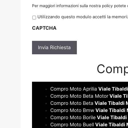
Per maggiori informazioni sulla nostra policy potete
P
Utilizzando questo modulo accetti la memoriz
r
CAPTCHA
i
v
a
c
y
*
Compr
Compro Moto Aprilia
Viale Tibald
Compro Moto Beta Motor
Viale Ti
Compro Moto Beta
Viale Tibaldi 
Compro Moto Bmw
Viale Tibaldi
Compro Moto Borile
Viale Tibaldi
Compro Moto Buell
Viale Tibaldi 