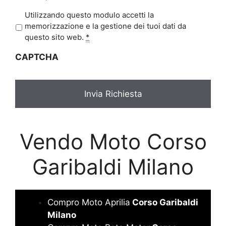
P
Utilizzando questo modulo accetti la
r
memorizzazione e la gestione dei tuoi dati da
i
questo sito web.
*
v
CAPTCHA
a
c
y
*
Vendo Moto Corso
Garibaldi Milano
Compro Moto Aprilia
Corso Garibaldi
Milano