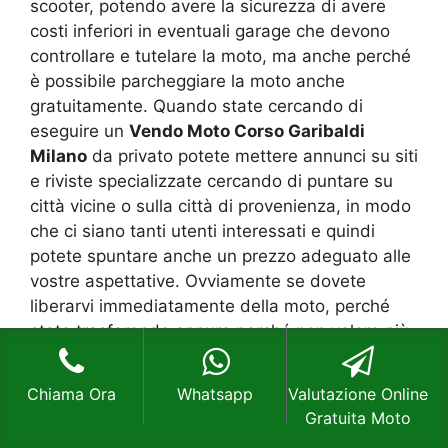
scooter, potendo avere la sicurezza di avere
costi inferiori in eventuali garage che devono
controllare e tutelare la moto, ma anche perché
è possibile parcheggiare la moto anche
gratuitamente. Quando state cercando di
eseguire un
Vendo Moto Corso Garibaldi
Milano
da privato potete mettere annunci su siti
e riviste specializzate cercando di puntare su
città vicine o sulla città di provenienza, in modo
che ci siano tanti utenti interessati e quindi
potete spuntare anche un prezzo adeguato alle
vostre aspettative. Ovviamente se dovete
liberarvi immediatamente della moto, perché
state trasferendo oppure perché non volere più
usarla e non avete posto dove potete
parcheggiarla, abbassare il prezzo di qualche
Chiama Ora
Whatsapp
Valutazione Online
migliaio d’euro attira tanti clienti che possono
Gratuita Moto
pagare anche in contanti. Ovviamente si sempre